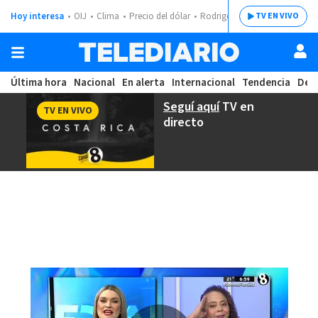
Hoy interesa
OIJ
Clima
Precio del dólar
Rodrigo Chaves
TV EN VIVO
Última hora
Nacional
En alerta
Internacional
Tendencia
Dep
Seguí aquí
TV en
TV EN VIVO
directo