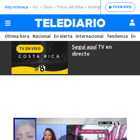
Hoy interesa
OIJ
Clima
Precio del dólar
Rodrigo Chaves
TV EN VIVO
Última hora
Nacional
En alerta
Internacional
Tendencia
Dep
Seguí aquí
TV en
TV EN VIVO
directo