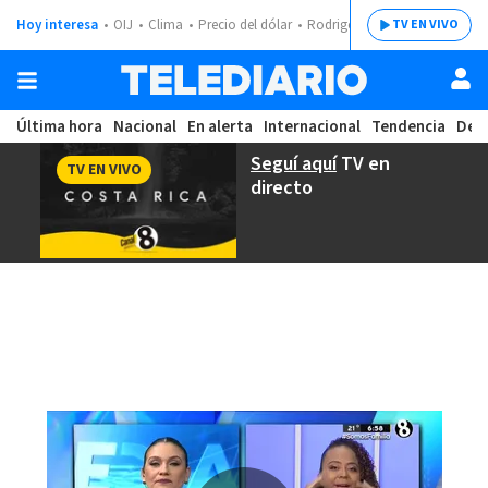
Hoy interesa
OIJ
Clima
Precio del dólar
Rodrigo Chaves
TV EN VIVO
Última hora
Nacional
En alerta
Internacional
Tendencia
Dep
Seguí aquí
TV en
TV EN VIVO
directo