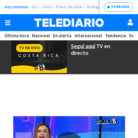
Hoy interesa
OIJ
Clima
Precio del dólar
Rodrigo Chaves
TV EN VIVO
Última hora
Nacional
En alerta
Internacional
Tendencia
Dep
Seguí aquí
TV en
TV EN VIVO
directo