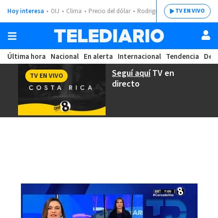
Hoy interesa
OIJ
Clima
Precio del dólar
Rodrigo Chaves
TV EN VIVO
Última hora
Nacional
En alerta
Internacional
Tendencia
Dep
Seguí aquí
TV en
TV EN VIVO
directo