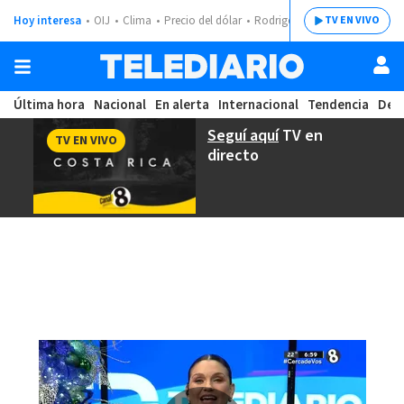
Hoy interesa
OIJ
Clima
Precio del dólar
Rodrigo Chaves
TV EN VIVO
Última hora
Nacional
En alerta
Internacional
Tendencia
Dep
Seguí aquí
TV en
TV EN VIVO
directo