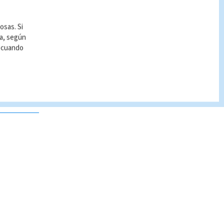
osas. Si
ía, según
r cuando
 no