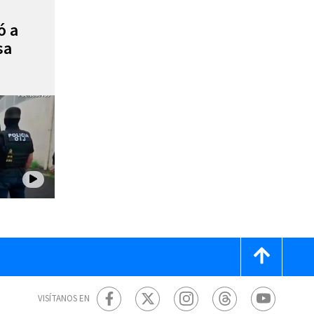
ó a
sa
VISÍTANOS EN