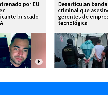
entrenado por EU
Desarticulan banda
er
criminal que asesin
ficante buscado
gerentes de empre
EA
tecnológica