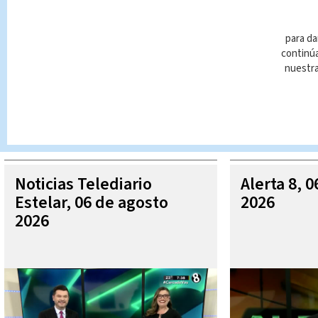
para da
continúa
nuestr
Queda prohibida la reproducción total o parcial del contenido
autorizada constituye una infracción y un delito de conformidad 
MÁ
Noticias Telediario
Alerta 8, 
Estelar, 06 de agosto
2026
2026