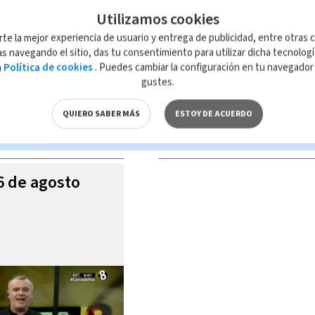
Utilizamos cookies
rte la mejor experiencia de usuario y entrega de publicidad, entre otras c
s navegando el sitio, das tu consentimiento para utilizar dicha tecnolog
a
Política de cookies
. Puedes cambiar la configuración en tu navegado
 de esta página, mismo que es propiedad de TELEDIARIO; su reproducción
gustes.
con las leyes aplicables.
QUIERO SABER MÁS
ESTOY DE ACUERDO
S VIDEOS
06 de agosto