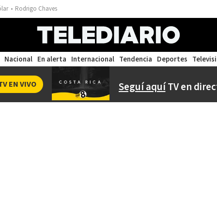
ólar
Rodrigo Chaves
Nacional
En alerta
Internacional
Tendencia
Deportes
Televis
TV EN VIVO
Seguí aquí
TV en direc