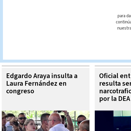
para da
continúa
nuestr
Queda prohibida la reproducción total o parcial del contenido
autorizada constituye una infracción y un delito de conformidad 
MÁ
Edgardo Araya insulta a
Oficial en
Laura Fernández en
resulta se
congreso
narcotraf
por la DEA