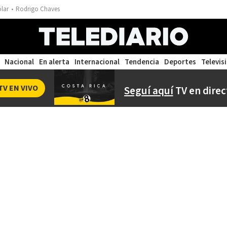
ólar
Rodrigo Chaves
Nacional
En alerta
Internacional
Tendencia
Deportes
Televis
TV EN VIVO
Seguí aquí
TV en direc