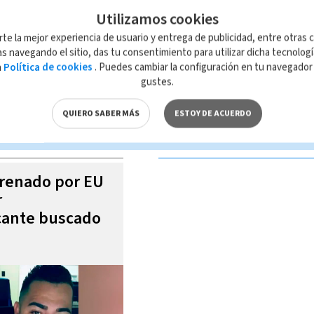
Utilizamos cookies
rte la mejor experiencia de usuario y entrega de publicidad, entre otras c
s navegando el sitio, das tu consentimiento para utilizar dicha tecnolog
a
Política de cookies
. Puedes cambiar la configuración en tu navegado
 de esta página, mismo que es propiedad de TELEDIARIO; su reproducción
gustes.
con las leyes aplicables.
QUIERO SABER MÁS
ESTOY DE ACUERDO
S VIDEOS
trenado por EU
r
icante buscado