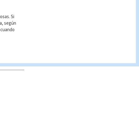
osas. Si
ía, según
r cuando
 no