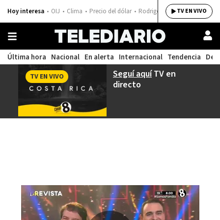
Hoy interesa
OIJ
Clima
Precio del dólar
Rodrigo Chaves
TV EN VIVO
Última hora
Nacional
En alerta
Internacional
Tendencia
Dep
Seguí aquí
TV en
TV EN VIVO
directo