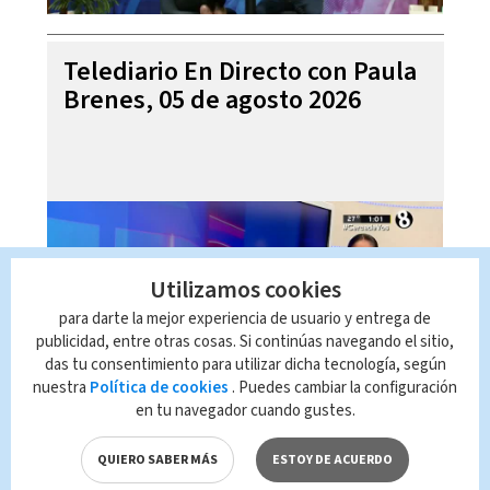
Telediario En Directo con Paula
Brenes, 05 de agosto 2026
Utilizamos cookies
para darte la mejor experiencia de usuario y entrega de
publicidad, entre otras cosas. Si continúas navegando el sitio,
das tu consentimiento para utilizar dicha tecnología, según
nuestra
Política de cookies
. Puedes cambiar la configuración
en tu navegador cuando gustes.
Noticias Telediario Estelar, 04
de agosto 2026
QUIERO SABER MÁS
ESTOY DE ACUERDO