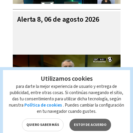
Alerta 8, 06 de agosto 2026
Utilizamos cookies
para darte la mejor experiencia de usuario y entrega de
publicidad, entre otras cosas. Si continúas navegando el sitio,
das tu consentimiento para utilizar dicha tecnología, según
nuestra
Política de cookies
. Puedes cambiar la configuración
en tu navegador cuando gustes.
Mi Casa es su Casa, 06 de
agosto 2026
QUIERO SABER MÁS
ESTOY DE ACUERDO