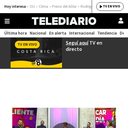
Hoy interesa
OIJ
Clima
Precio del dólar
Rodrigo Chaves
TV EN VIVO
Última hora
Nacional
En alerta
Internacional
Tendencia
Dep
Seguí aquí
TV en
TV EN VIVO
directo