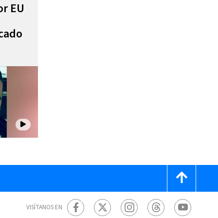
or EU
scado
VISÍTANOS EN