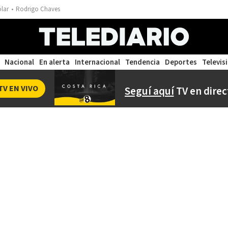
ólar
Rodrigo Chaves
Nacional
En alerta
Internacional
Tendencia
Deportes
Televis
TV EN VIVO
Seguí aquí
TV en direc