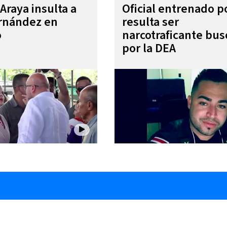
Araya insulta a
Oficial entrenado p
rnández en
resulta ser
o
narcotraficante bu
por la DEA