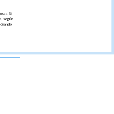
osas. Si
ía, según
r cuando
 no