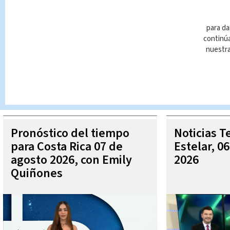
para da
continúa
nuestr
Queda prohibida la reproducción total o parcial del contenido
autorizada constituye una infracción y un delito de conformidad 
MÁ
Pronóstico del tiempo
Noticias T
para Costa Rica 07 de
Estelar, 0
agosto 2026, con Emily
2026
Quiñones