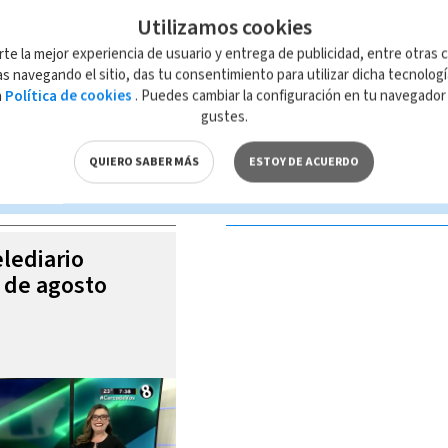
Utilizamos cookies
rte la mejor experiencia de usuario y entrega de publicidad, entre otras c
s navegando el sitio, das tu consentimiento para utilizar dicha tecnolog
a
Política de cookies
. Puedes cambiar la configuración en tu navegado
 de esta página, mismo que es propiedad de TELEDIARIO; su reproducción
gustes.
con las leyes aplicables.
QUIERO SABER MÁS
ESTOY DE ACUERDO
S VIDEOS
elediario
6 de agosto