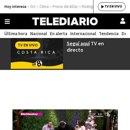
Hoy interesa
OIJ
Clima
Precio del dólar
Rodrigo Chaves
TV EN VIVO
Última hora
Nacional
En alerta
Internacional
Tendencia
Dep
Seguí aquí
TV en
TV EN VIVO
directo