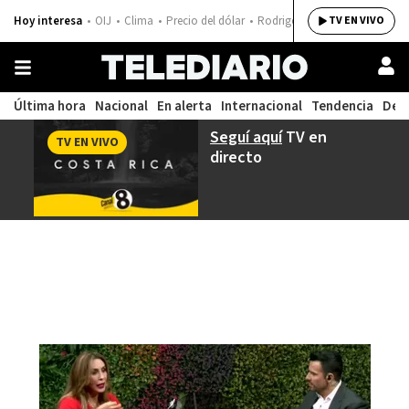
Hoy interesa
OIJ
Clima
Precio del dólar
Rodrigo Chaves
TV EN VIVO
Última hora
Nacional
En alerta
Internacional
Tendencia
Dep
Seguí aquí
TV en
TV EN VIVO
directo