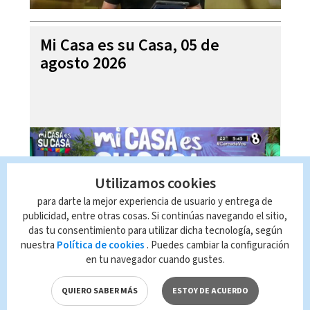
Mi Casa es su Casa, 05 de
agosto 2026
Utilizamos cookies
para darte la mejor experiencia de usuario y entrega de
publicidad, entre otras cosas. Si continúas navegando el sitio,
das tu consentimiento para utilizar dicha tecnología, según
nuestra
Política de cookies
. Puedes cambiar la configuración
en tu navegador cuando gustes.
Telediario En Directo con Paula
Brenes, 05 de agosto 2026
QUIERO SABER MÁS
ESTOY DE ACUERDO