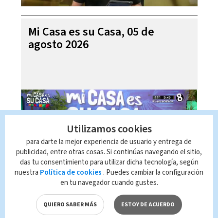
Mi Casa es su Casa, 05 de
agosto 2026
Utilizamos cookies
para darte la mejor experiencia de usuario y entrega de
publicidad, entre otras cosas. Si continúas navegando el sitio,
das tu consentimiento para utilizar dicha tecnología, según
nuestra
Política de cookies
. Puedes cambiar la configuración
en tu navegador cuando gustes.
Telediario En Directo con Paula
Brenes, 05 de agosto 2026
QUIERO SABER MÁS
ESTOY DE ACUERDO