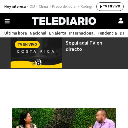
Hoy interesa
OIJ
Clima
Precio del dólar
Rodrigo Chaves
TV EN VIVO
Última hora
Nacional
En alerta
Internacional
Tendencia
Dep
Seguí aquí
TV en
TV EN VIVO
directo