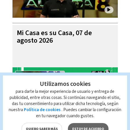
Mi Casa es su Casa, 07 de
agosto 2026
Utilizamos cookies
para darte la mejor experiencia de usuario y entrega de
publicidad, entre otras cosas. Si continúas navegando el sitio,
das tu consentimiento para utilizar dicha tecnología, según
nuestra
Política de cookies
. Puedes cambiar la configuración
en tu navegador cuando gustes.
Telediario En Directo con Paula
QUIERO SABER MÁS
ESTOY DE ACUERDO