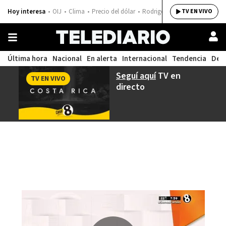
Hoy interesa
OIJ
Clima
Precio del dólar
Rodrigo Chaves
TV EN VIVO
Última hora
Nacional
En alerta
Internacional
Tendencia
Dep
Seguí aquí
TV en
TV EN VIVO
directo