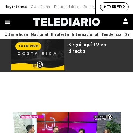
Hoy interesa
OIJ
Clima
Precio del dólar
Rodrigo Chaves
TV EN VIVO
Última hora
Nacional
En alerta
Internacional
Tendencia
Dep
Seguí aquí
TV en
TV EN VIVO
directo