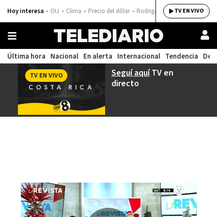
Hoy interesa
OIJ
Clima
Precio del dólar
Rodrigo Chaves
TV EN VIVO
Última hora
Nacional
En alerta
Internacional
Tendencia
Dep
Seguí aquí
TV en
TV EN VIVO
directo