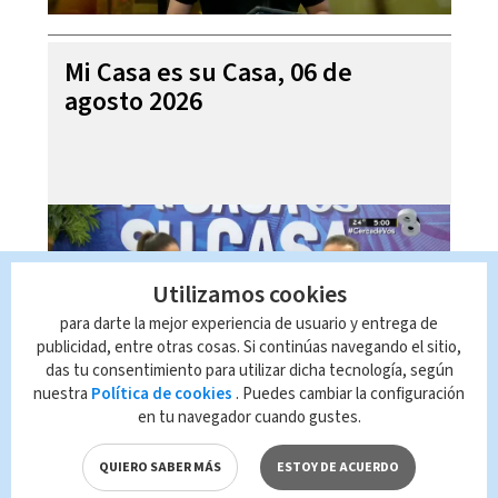
Mi Casa es su Casa, 06 de
agosto 2026
Utilizamos cookies
para darte la mejor experiencia de usuario y entrega de
publicidad, entre otras cosas. Si continúas navegando el sitio,
das tu consentimiento para utilizar dicha tecnología, según
nuestra
Política de cookies
. Puedes cambiar la configuración
en tu navegador cuando gustes.
Telediario En Directo con Paula
Brenes, 06 de agosto 2026
QUIERO SABER MÁS
ESTOY DE ACUERDO