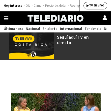
Hoy interesa
OIJ
Clima
Precio del dólar
Rodrigo Chaves
TV EN VIVO
Última hora
Nacional
En alerta
Internacional
Tendencia
Dep
Seguí aquí
TV en
TV EN VIVO
directo