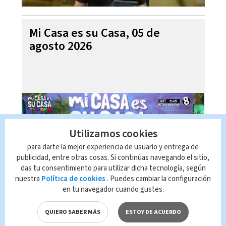
Mi Casa es su Casa, 05 de
agosto 2026
Utilizamos cookies
para darte la mejor experiencia de usuario y entrega de
publicidad, entre otras cosas. Si continúas navegando el sitio,
das tu consentimiento para utilizar dicha tecnología, según
nuestra
Política de cookies
. Puedes cambiar la configuración
en tu navegador cuando gustes.
Telediario En Directo con Paula
Brenes, 05 de agosto 2026
QUIERO SABER MÁS
ESTOY DE ACUERDO