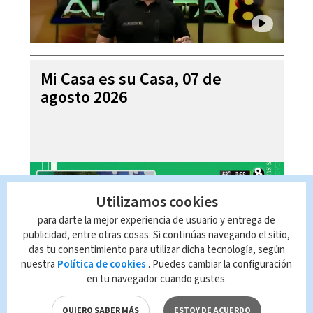
Mi Casa es su Casa, 07 de
agosto 2026
Utilizamos cookies
para darte la mejor experiencia de usuario y entrega de
publicidad, entre otras cosas. Si continúas navegando el sitio,
das tu consentimiento para utilizar dicha tecnología, según
nuestra
Política de cookies
. Puedes cambiar la configuración
en tu navegador cuando gustes.
Telediario En Directo con Paula
QUIERO SABER MÁS
ESTOY DE ACUERDO