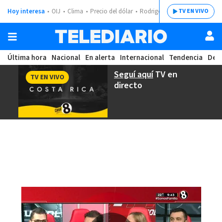
Hoy interesa
OIJ
Clima
Precio del dólar
Rodrigo Chaves
TV EN VIVO
Última hora
Nacional
En alerta
Internacional
Tendencia
Dep
Seguí aquí
TV en
TV EN VIVO
directo