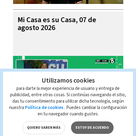
Mi Casa es su Casa, 07 de
agosto 2026
Utilizamos cookies
para darte la mejor experiencia de usuario y entrega de
publicidad, entre otras cosas. Si continúas navegando el sitio,
das tu consentimiento para utilizar dicha tecnología, según
nuestra
Política de cookies
. Puedes cambiar la configuración
en tu navegador cuando gustes.
Telediario En Directo con Paula
Brenes, 07 de agosto 2026
QUIERO SABER MÁS
ESTOY DE ACUERDO