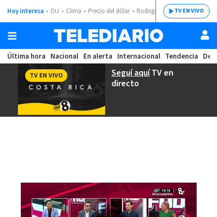
Hoy interesa
OIJ
Clima
Precio del dólar
Rodrigo Chaves
TV EN VIVO
Última hora
Nacional
En alerta
Internacional
Tendencia
Dep
Seguí aquí
TV en
TV EN VIVO
directo