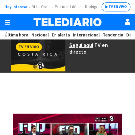
Hoy interesa
OIJ
Clima
Precio del dólar
Rodrigo Chaves
TV EN VIVO
Última hora
Nacional
En alerta
Internacional
Tendencia
Dep
Seguí aquí
TV en
TV EN VIVO
directo