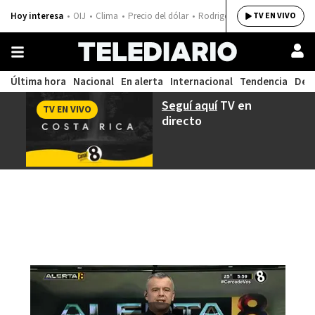
Hoy interesa
OIJ
Clima
Precio del dólar
Rodrigo Chaves
TV EN VIVO
Última hora
Nacional
En alerta
Internacional
Tendencia
Dep
Seguí aquí
TV en
TV EN VIVO
directo