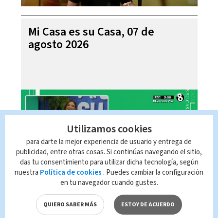
Mi Casa es su Casa, 07 de
agosto 2026
Utilizamos cookies
para darte la mejor experiencia de usuario y entrega de
publicidad, entre otras cosas. Si continúas navegando el sitio,
das tu consentimiento para utilizar dicha tecnología, según
nuestra
Política de cookies
. Puedes cambiar la configuración
en tu navegador cuando gustes.
Telediario En Directo con Paula
Brenes, 07 de agosto 2026
QUIERO SABER MÁS
ESTOY DE ACUERDO