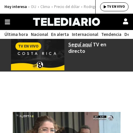
Hoy interesa
OIJ
Clima
Precio del dólar
Rodrigo Chaves
TV EN VIVO
Última hora
Nacional
En alerta
Internacional
Tendencia
Dep
Seguí aquí
TV en
TV EN VIVO
directo