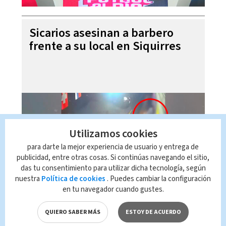
Sicarios asesinan a barbero
frente a su local en Siquirres
Utilizamos cookies
para darte la mejor experiencia de usuario y entrega de
publicidad, entre otras cosas. Si continúas navegando el sitio,
das tu consentimiento para utilizar dicha tecnología, según
nuestra
Política de cookies
. Puedes cambiar la configuración
en tu navegador cuando gustes.
Laura Fernández niega ser
dictadora ante críticas de
QUIERO SABER MÁS
ESTOY DE ACUERDO
magistrados