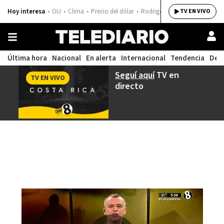
Hoy interesa
OIJ
Clima
Precio del dólar
Rodrigo Chaves
TV EN VIVO
Última hora
Nacional
En alerta
Internacional
Tendencia
Dep
Seguí aquí
TV en
TV EN VIVO
directo