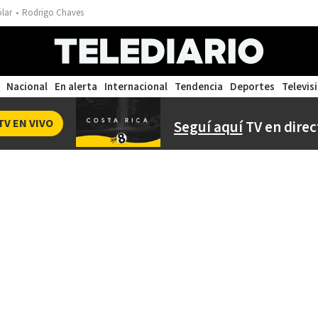
ólar
Rodrigo Chaves
Nacional
En alerta
Internacional
Tendencia
Deportes
Televis
TV EN VIVO
Seguí aquí
TV en direc