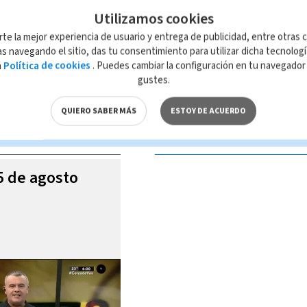
Utilizamos cookies
rte la mejor experiencia de usuario y entrega de publicidad, entre otras c
s navegando el sitio, das tu consentimiento para utilizar dicha tecnolog
a
Política de cookies
. Puedes cambiar la configuración en tu navegado
 de esta página, mismo que es propiedad de TELEDIARIO; su reproducción
gustes.
con las leyes aplicables.
QUIERO SABER MÁS
ESTOY DE ACUERDO
S VIDEOS
05 de agosto