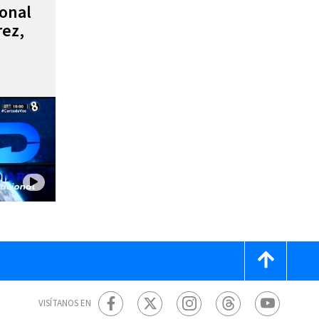
ional
rez,
VISÍTANOS EN