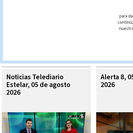
para da
continúa
nuestr
Queda prohibida la reproducción total o parcial del contenido
autorizada constituye una infracción y un delito de conformidad 
MÁ
Noticias Telediario
Alerta 8, 
Estelar, 05 de agosto
2026
2026