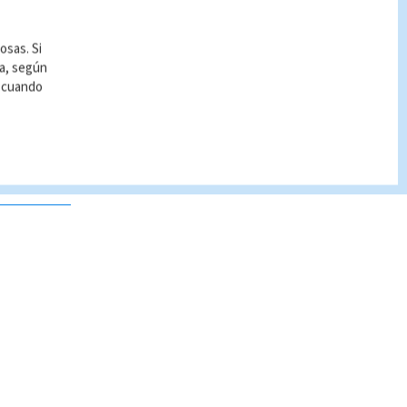
osas. Si
ía, según
r cuando
 no