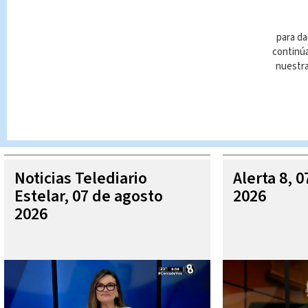
para da
continúa
nuestr
Queda prohibida la reproducción total o parcial del contenido
autorizada constituye una infracción y un delito de conformidad 
MÁ
Noticias Telediario
Alerta 8, 
Estelar, 07 de agosto
2026
2026