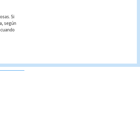
osas. Si
ía, según
r cuando
 no