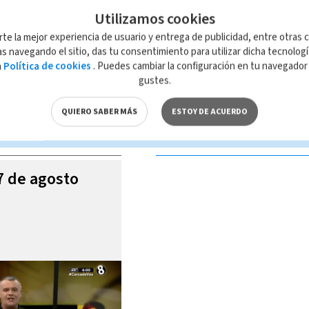
Utilizamos cookies
rte la mejor experiencia de usuario y entrega de publicidad, entre otras c
s navegando el sitio, das tu consentimiento para utilizar dicha tecnolog
a
Política de cookies
. Puedes cambiar la configuración en tu navegado
 de esta página, mismo que es propiedad de TELEDIARIO; su reproducción
gustes.
con las leyes aplicables.
QUIERO SABER MÁS
ESTOY DE ACUERDO
S VIDEOS
07 de agosto