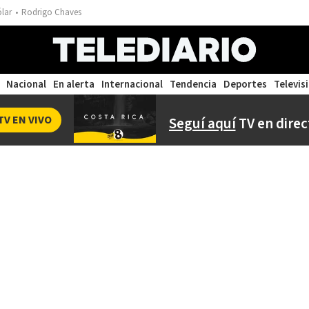
ólar
Rodrigo Chaves
Nacional
En alerta
Internacional
Tendencia
Deportes
Televis
TV EN VIVO
Seguí aquí
TV en direc