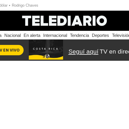
dólar
Rodrigo Chaves
a
Nacional
En alerta
Internacional
Tendencia
Deportes
Televisió
V EN VIVO
Seguí aquí
TV en dire