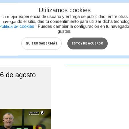
Utilizamos cookies
e la mejor experiencia de usuario y entrega de publicidad, entre otras
 navegando el sitio, das tu consentimiento para utilizar dicha tecnolo
olítica de cookies
. Puedes cambiar la configuración en tu navegad
ido de esta página, mismo que es propiedad de TELEDIARIO; su repro
gustes.
ad con las leyes aplicables.
QUIERO SABER MÁS
ESTOY DE ACUERDO
S VIDEOS
06 de agosto