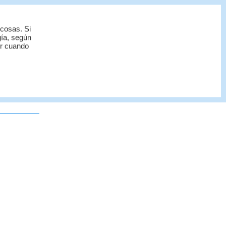
 cosas. Si
gía, según
or cuando
ducción no