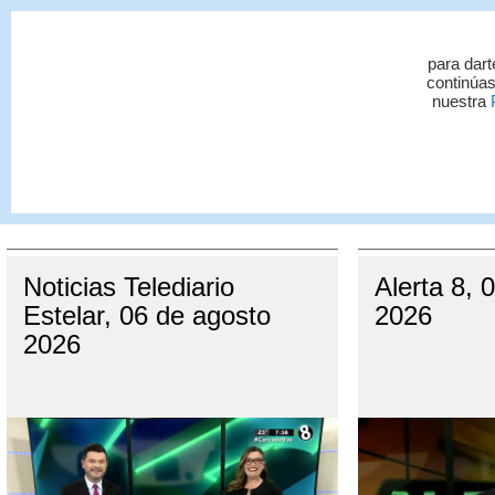
para dart
continúas
nuestra
P
Queda prohibida la reproducción total o parcial del conten
autorizada constituye una infracción y un delito de conformid
MÁ
Noticias Telediario
Alerta 8, 
Estelar, 06 de agosto
2026
2026