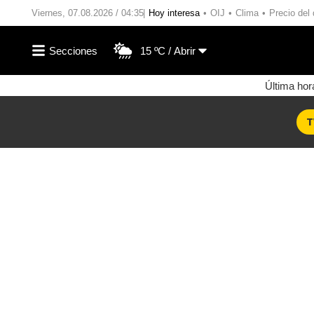
Viernes, 07.08.2026 / 04:35
Hoy interesa
OIJ
Clima
Precio del 
15 ºC
Última hor
T