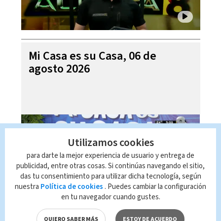
Mi Casa es su Casa, 06 de
agosto 2026
Utilizamos cookies
para darte la mejor experiencia de usuario y entrega de
publicidad, entre otras cosas. Si continúas navegando el sitio,
das tu consentimiento para utilizar dicha tecnología, según
nuestra
Política de cookies
. Puedes cambiar la configuración
en tu navegador cuando gustes.
Telediario En Directo con Paula
QUIERO SABER MÁS
ESTOY DE ACUERDO