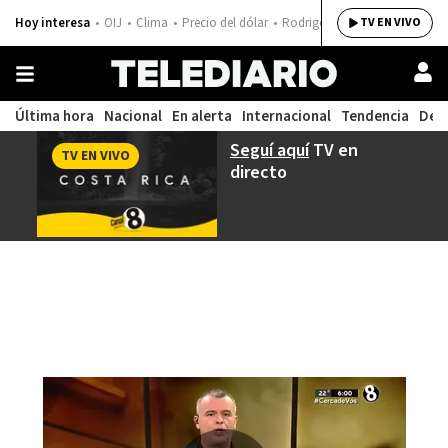
Hoy interesa
OIJ
Clima
Precio del dólar
Rodrigo Chaves
TV EN VIVO
Última hora
Nacional
En alerta
Internacional
Tendencia
Dep
Seguí aquí
TV en
TV EN VIVO
directo