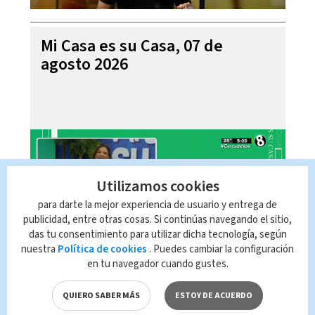
Mi Casa es su Casa, 07 de
agosto 2026
Utilizamos cookies
para darte la mejor experiencia de usuario y entrega de
publicidad, entre otras cosas. Si continúas navegando el sitio,
das tu consentimiento para utilizar dicha tecnología, según
nuestra
Política de cookies
. Puedes cambiar la configuración
en tu navegador cuando gustes.
Telediario En Directo con Paula
Brenes, 07 de agosto 2026
QUIERO SABER MÁS
ESTOY DE ACUERDO