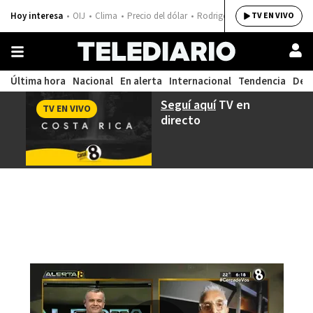
Hoy interesa
OIJ
Clima
Precio del dólar
Rodrigo Chaves
TV EN VIVO
Última hora
Nacional
En alerta
Internacional
Tendencia
Dep
Seguí aquí
TV en
TV EN VIVO
directo