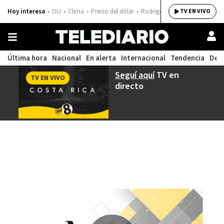
Hoy interesa
OIJ
Clima
Precio del dólar
Rodrigo Chaves
TV EN VIVO
Última hora
Nacional
En alerta
Internacional
Tendencia
Dep
Seguí aquí
TV en
TV EN VIVO
directo