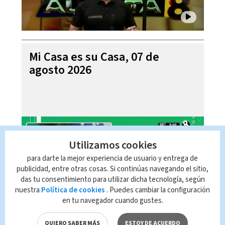
Mi Casa es su Casa, 07 de
agosto 2026
Utilizamos cookies
para darte la mejor experiencia de usuario y entrega de
publicidad, entre otras cosas. Si continúas navegando el sitio,
das tu consentimiento para utilizar dicha tecnología, según
nuestra
Política de cookies
. Puedes cambiar la configuración
en tu navegador cuando gustes.
Telediario En Directo con Paula
QUIERO SABER MÁS
ESTOY DE ACUERDO