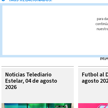
Costa Rica
hombre fallecido
para da
continúa
nuestr
Queda prohibida la reproducción total o parcial del contenido
autorizada constituye una infracción y un delito de conformidad 
MÁ
Noticias Telediario
Futbol al 
Estelar, 04 de agosto
agosto 20
2026