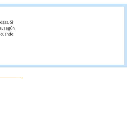
osas. Si
ía, según
r cuando
 no