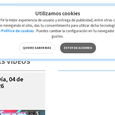
Utilizamos cookies
rte la mejor experiencia de usuario y entrega de publicidad, entre otras c
s navegando el sitio, das tu consentimiento para utilizar dicha tecnolog
a
Política de cookies
. Puedes cambiar la configuración en tu navegado
gustes.
 de esta página, mismo que es propiedad de TELEDIARIO; su reproducción
con las leyes aplicables.
QUIERO SABER MÁS
ESTOY DE ACUERDO
S VIDEOS
Día, 04 de
26