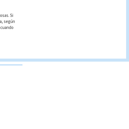
osas. Si
ía, según
r cuando
 no