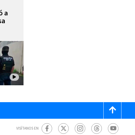
ó a
sa
VISÍTANOS EN