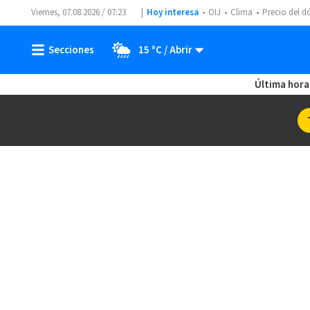
Viernes, 07.08.2026 / 07:23
Hoy interesa
OIJ
Clima
Precio del d
15 ºC
Última hora