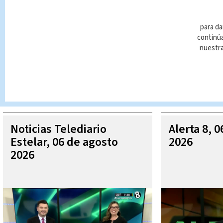
para da
continúa
nuestr
Queda prohibida la reproducción total o parcial del contenido
autorizada constituye una infracción y un delito de conformidad 
MÁ
Noticias Telediario
Alerta 8, 
Estelar, 06 de agosto
2026
2026