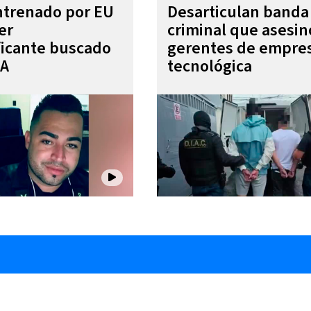
entrenado por EU
Desarticulan banda
er
criminal que asesin
ficante buscado
gerentes de empre
EA
tecnológica