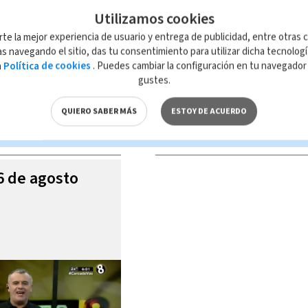
Utilizamos cookies
rte la mejor experiencia de usuario y entrega de publicidad, entre otras c
s navegando el sitio, das tu consentimiento para utilizar dicha tecnolog
a
Política de cookies
. Puedes cambiar la configuración en tu navegado
 de esta página, mismo que es propiedad de TELEDIARIO; su reproducción
gustes.
con las leyes aplicables.
QUIERO SABER MÁS
ESTOY DE ACUERDO
S VIDEOS
06 de agosto