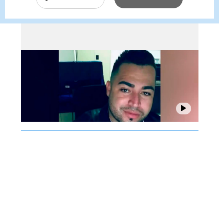
resulta ser narcotraficante
buscado por la DEA