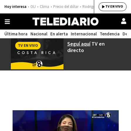
Hoy interesa
OIJ
Clima
Precio del dólar
Rodrigo Chaves
TV EN VIVO
Última hora
Nacional
En alerta
Internacional
Tendencia
Dep
Seguí aquí
TV en
TV EN VIVO
directo