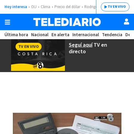
Hoy interesa
OIJ
Clima
Precio del dólar
Rodrigo Chaves
TV EN VIVO
Última hora
Nacional
En alerta
Internacional
Tendencia
Dep
Seguí aquí
TV en
TV EN VIVO
directo