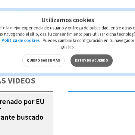
Utilizamos cookies
rte la mejor experiencia de usuario y entrega de publicidad, entre otras c
s navegando el sitio, das tu consentimiento para utilizar dicha tecnolog
a
Política de cookies
. Puedes cambiar la configuración en tu navegado
gustes.
 de esta página, mismo que es propiedad de TELEDIARIO; su reproducción
con las leyes aplicables.
QUIERO SABER MÁS
ESTOY DE ACUERDO
S VIDEOS
trenado por EU
r
icante buscado