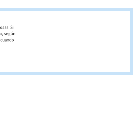
osas. Si
ía, según
r cuando
 no