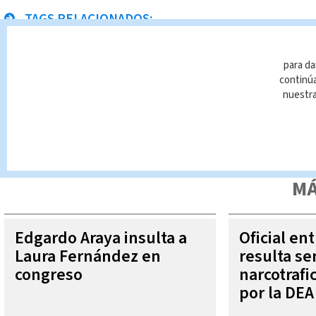
TAGS RELACIONADOS:
Transplantes
para da
continúa
nuestr
Queda prohibida la reproducción total o parcial del contenido
autorizada constituye una infracción y un delito de conformidad 
MÁ
Edgardo Araya insulta a
Oficial en
Laura Fernández en
resulta se
congreso
narcotraf
por la DEA