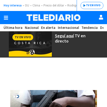
Hoy interesa
OIJ
Clima
Precio del dólar
Rodrigo Chaves
TV EN VIVO
Última hora
Nacional
En alerta
Internacional
Tendencia
Dep
Seguí aquí
TV en
TV EN VIVO
directo