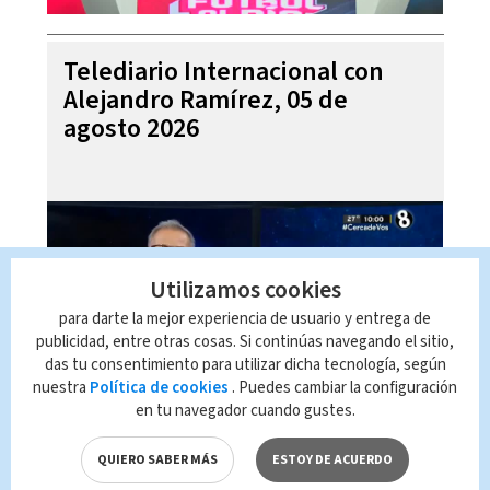
Telediario Internacional con
Alejandro Ramírez, 05 de
agosto 2026
Utilizamos cookies
para darte la mejor experiencia de usuario y entrega de
publicidad, entre otras cosas. Si continúas navegando el sitio,
das tu consentimiento para utilizar dicha tecnología, según
nuestra
Política de cookies
. Puedes cambiar la configuración
en tu navegador cuando gustes.
Pronóstico del tiempo para
Costa Rica 05 de agosto 2026,
QUIERO SABER MÁS
ESTOY DE ACUERDO
con Emily Quiñones