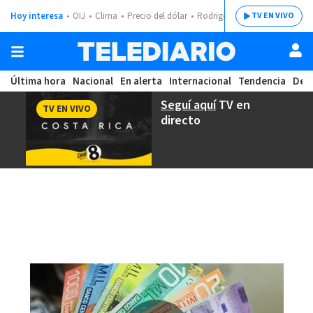
Hoy interesa
OIJ
Clima
Precio del dólar
Rodrigo Chaves
TV EN VIVO
Última hora
Nacional
En alerta
Internacional
Tendencia
Dep
Seguí aquí
TV en
TV EN VIVO
directo