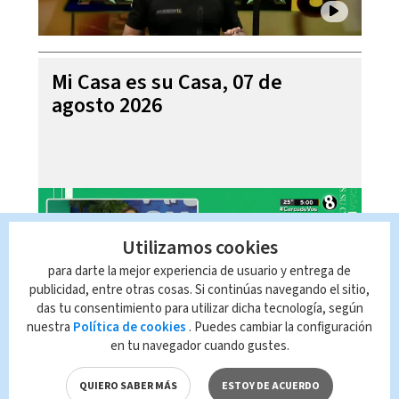
Mi Casa es su Casa, 07 de
agosto 2026
Utilizamos cookies
para darte la mejor experiencia de usuario y entrega de
publicidad, entre otras cosas. Si continúas navegando el sitio,
das tu consentimiento para utilizar dicha tecnología, según
nuestra
Política de cookies
. Puedes cambiar la configuración
en tu navegador cuando gustes.
Telediario En Directo con Paula
Brenes, 07 de agosto 2026
QUIERO SABER MÁS
ESTOY DE ACUERDO