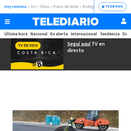
Hoy interesa
OIJ
Clima
Precio del dólar
Rodrigo Chaves
TV EN VIVO
Última hora
Nacional
En alerta
Internacional
Tendencia
Dep
Seguí aquí
TV en
TV EN VIVO
directo