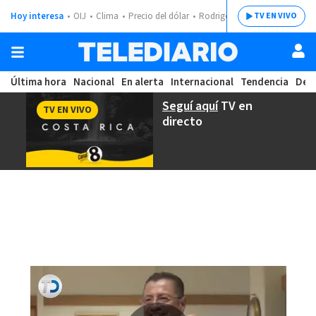
Hoy interesa
OIJ
Clima
Precio del dólar
Rodrigo Chaves
TV EN VIVO
Última hora
Nacional
En alerta
Internacional
Tendencia
Dep
Seguí aquí
TV en
TV EN VIVO
directo