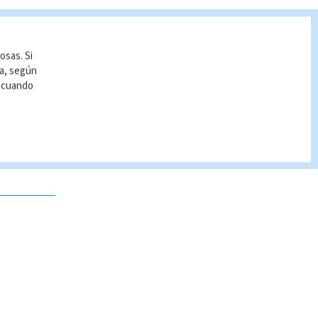
osas. Si
ía, según
r cuando
 no