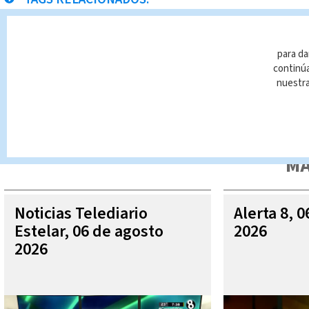
Ministerio de Hacienda.
Marchamo
Rembolso
para da
continúa
nuestr
Queda prohibida la reproducción total o parcial del contenido
autorizada constituye una infracción y un delito de conformidad 
MÁ
Noticias Telediario
Alerta 8, 
Estelar, 06 de agosto
2026
2026