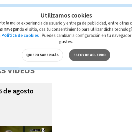
Utilizamos cookies
rte la mejor experiencia de usuario y entrega de publicidad, entre otras c
s navegando el sitio, das tu consentimiento para utilizar dicha tecnolog
a
Política de cookies
. Puedes cambiar la configuración en tu navegado
gustes.
 de esta página, mismo que es propiedad de TELEDIARIO; su reproducción
con las leyes aplicables.
QUIERO SABER MÁS
ESTOY DE ACUERDO
S VIDEOS
06 de agosto