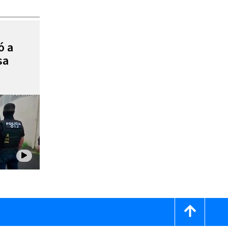
ó a
sa