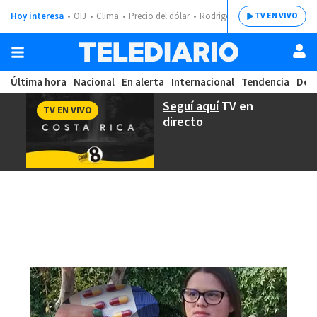
Hoy interesa
OIJ
Clima
Precio del dólar
Rodrigo Chaves
TV EN VIVO
Última hora
Nacional
En alerta
Internacional
Tendencia
Dep
Seguí aquí
TV en
TV EN VIVO
directo