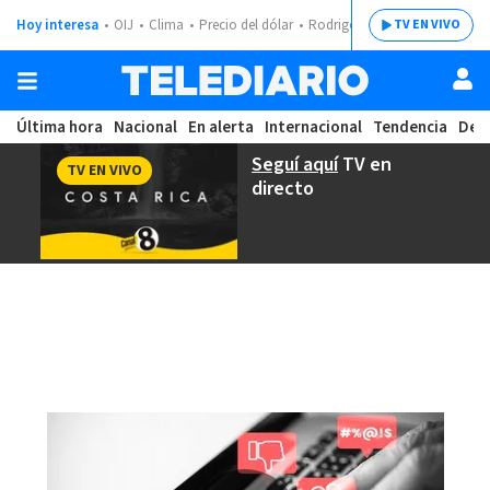
Hoy interesa
OIJ
Clima
Precio del dólar
Rodrigo Chaves
TV EN VIVO
Última hora
Nacional
En alerta
Internacional
Tendencia
Dep
Seguí aquí
TV en
TV EN VIVO
directo