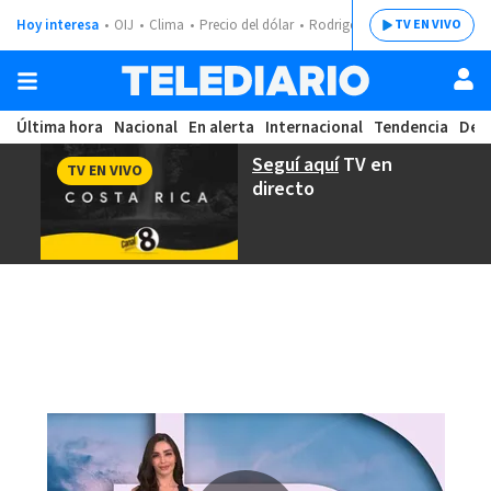
Hoy interesa
OIJ
Clima
Precio del dólar
Rodrigo Chaves
TV EN VIVO
Última hora
Nacional
En alerta
Internacional
Tendencia
Dep
Seguí aquí
TV en
TV EN VIVO
directo