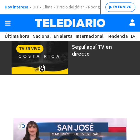
Hoy interesa
OIJ
Clima
Precio del dólar
Rodrigo Chaves
TV EN VIVO
Última hora
Nacional
En alerta
Internacional
Tendencia
Dep
Seguí aquí
TV en
TV EN VIVO
directo