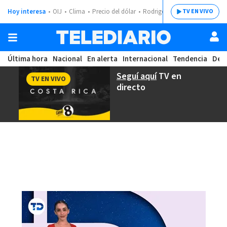
Hoy interesa
OIJ
Clima
Precio del dólar
Rodrigo Chaves
TV EN VIVO
Última hora
Nacional
En alerta
Internacional
Tendencia
Dep
Seguí aquí
TV en
TV EN VIVO
directo