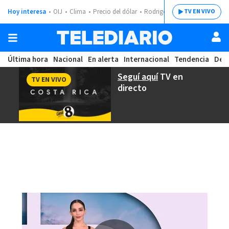
Hoy interesa
OIJ
Clima
Precio del dólar
Rodrigo Chaves
TV EN VIVO
Última hora
Nacional
En alerta
Internacional
Tendencia
Dep
Seguí aquí
TV en
TV EN VIVO
directo