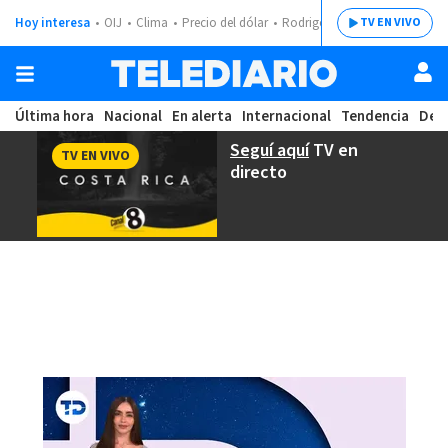
Hoy interesa
OIJ
Clima
Precio del dólar
Rodrigo Chaves
TV EN VIVO
Última hora
Nacional
En alerta
Internacional
Tendencia
Dep
Seguí aquí
TV en
TV EN VIVO
directo