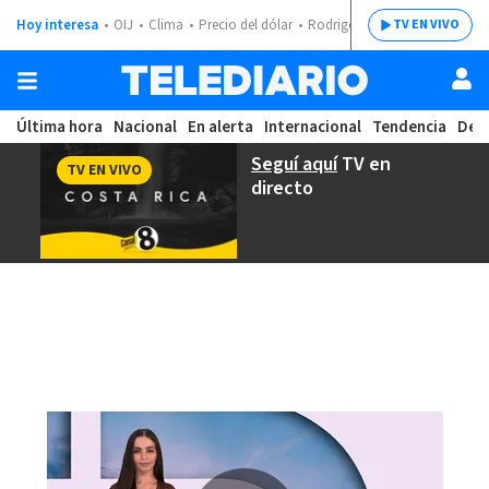
Hoy interesa
OIJ
Clima
Precio del dólar
Rodrigo Chaves
TV EN VIVO
Última hora
Nacional
En alerta
Internacional
Tendencia
Dep
Seguí aquí
TV en
TV EN VIVO
directo